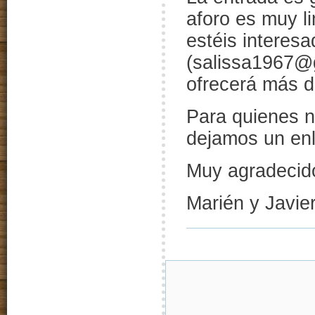
aforo es muy l
estéis interes
(salissa1967@g
ofrecerá más d
Para quienes no
dejamos un enla
Muy agradecid
Marién y Javie