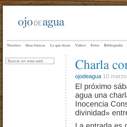
Nosotros
Ideas básicas
Lo que dicen
Vídeos
Fotos
Bibliografía
Charla co
ojodeagua
10 marzo
El próximo sáb
agua una charla
Inocencia Con
divinidad» entr
La entrada es g