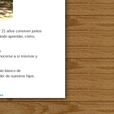
y 21 años conviven juntos
uándo aprender, cómo,
s
onocerse a sí mismos y
io básico de
er de nuestros hijos.
ies