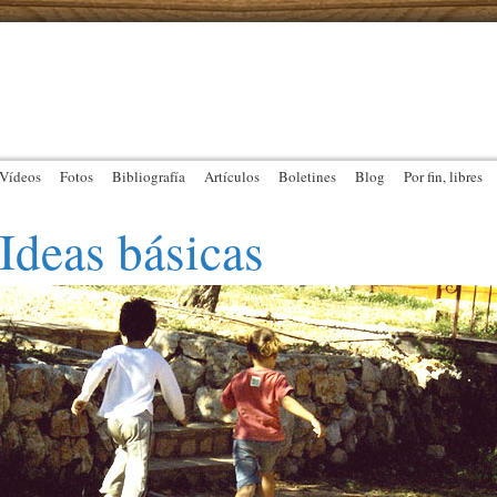
Vídeos
Fotos
Bibliografía
Artículos
Boletines
Blog
Por fin, libres
Ideas básicas