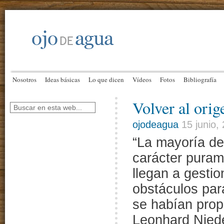
Nosotros
Ideas básicas
Lo que dicen
Vídeos
Fotos
Bibliografía
Volver al orig
ojodeagua
15 junio,
“La mayoría de
carácter puram
llegan a gesti
obstáculos par
se habían prop
Leonhard Niede