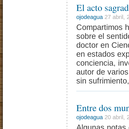
El acto sagra
ojodeagua
27 abril,
Compartimos h
sobre el senti
doctor en Cienc
en estados exp
conciencia, inv
autor de varios
sin sufrimient
Entre dos mu
ojodeagua
20 abril,
Algunas notas 