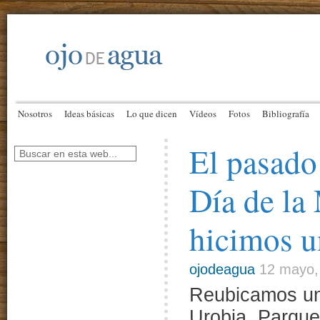
Nosotros
Ideas básicas
Lo que dicen
Vídeos
Fotos
Bibliografía
El pasado
Día de la
hicimos u
ojodeagua
12 mayo,
Reubicamos un 
Urobia, Parque