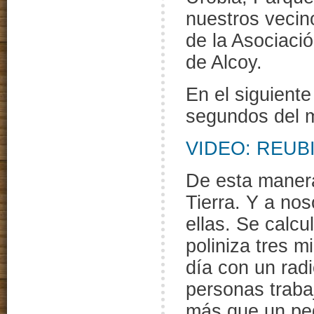
nuestros vecin
de la Asociació
de Alcoy.
En el siguient
segundos del m
VIDEO: REUB
De esta manera
Tierra. Y a n
ellas. Se calc
poliniza tres m
día con un rad
personas traba
más que un pe