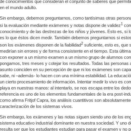
de conocimientos que consideran el conjunto de saberes que permiti
en el mundo adulto.
Sin embargo, debemos preguntarnos, como tantísimas otras persona
1
si la evaluación mediante exámenes y notas dispone de validez
como
conocimiento y de las destrezas de los niños y jóvenes. Esto es, si
es lo que éstos dicen medir. También debemos preguntarnos si esto
2
son los exámenes disponen de la fiabilidad
suficiente, esto es, que s
medirían sin errores y de forma consistente en el tiempo. Esta última 
con exponer a un mismo examen a un mismo grupo de alumnos con u
pongamos, tres meses y cotejar los resultados. Todas las personas 
asunto coinciden en su percepción de que ni los exámenes son capa
sabe, ni –además- lo hacen con una mínima estabilidad. La educaci
un cierto procesamiento de información. Intentar medir lo vivo es com
playa en nuestras manos: al intentarlo, se nos escapa entre los dedos
referencia es uno de los elementos fundamentales de la era post-indust
como afirma Fritjof Capra, los análisis cuantitivos son absolutamente 
caracterización de los sistemas vivos.
Sin embargo, los exámenes y las notas siguen siendo uno de los en
sistema educativo industrial dominante en nuestra sociedad. Y uno d
resulta ser que los estudiantes estudian para pasar el examen y no 