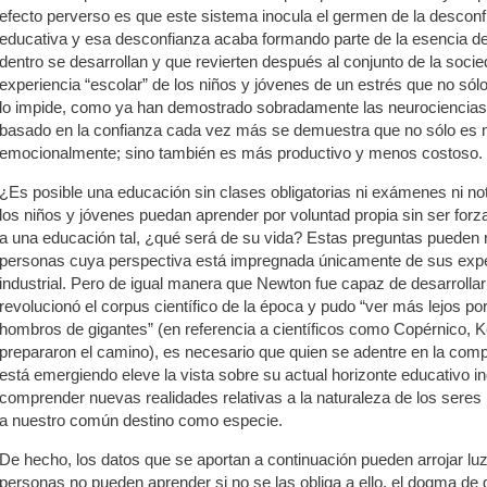
efecto perverso es que este sistema inocula el germen de la desconfi
educativa y esa desconfianza acaba formando parte de la esencia de
dentro se desarrollan y que revierten después al conjunto de la soci
experiencia “escolar” de los niños y jóvenes de un estrés que no sólo 
lo impide, como ya han demostrado sobradamente las neurociencias. 
basado en la confianza cada vez más se demuestra que no sólo es m
emocionalmente; sino también es más productivo y menos costoso.
¿Es posible una educación sin clases obligatorias ni exámenes ni n
los niños y jóvenes puedan aprender por voluntad propia sin ser forz
a una educación tal, ¿qué será de su vida? Estas preguntas pueden 
personas cuya perspectiva está impregnada únicamente de sus expe
industrial. Pero de igual manera que Newton fue capaz de desarrollar
revolucionó el corpus científico de la época y pudo “ver más lejos p
hombros de gigantes” (en referencia a científicos como Copérnico, K
prepararon el camino), es necesario que quien se adentre en la co
está emergiendo eleve la vista sobre su actual horizonte educativo in
comprender nuevas realidades relativas a la naturaleza de los seres 
a nuestro común destino como especie.
De hecho, los datos que se aportan a continuación pueden arrojar lu
personas no pueden aprender si no se las obliga a ello, el dogma de 