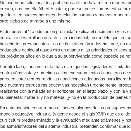
No podemos solucionar los problemas utilizando la misma manera d
creado, nos enseña Albert Einstein; por eso, necesitamos estructura
que faciliten nuevos patrones de relación humana y nuevas maneras 
otro; incluso de mirarse a uno mismo.
El documental “La educación prohibida” explica el nacimiento y los ob
educativo desarrollado durante la era industrial; un modelo que, en 
bajo ciertos presupuestos –los de la civilización industrial- que, en 
caducados debido al agudo giro en cuanto a las prioridades críticas 
los próximos años en lo que a su supervivencia como especie se refi
Por otro lado, cada vez está más claro que los legisladores, limitados
cuatro años vista y sometidos a los endeudamientos financieros de s
parecen estar demostrando las condiciones adecuadas para liderar 
que nuestras estructuras educativas necesitan urgentemente, proc
realizarse con la mirada en el horizonte, en el largo plazo, y con la 
su bienestar material y no material (y no en la producción de bienes
En esta ocasión centraremos el foco en algunos de los presupuesto
modelo educativo industrial (vigente desde el siglo XVII) que es el de 
currículum predeterminado y la evaluación mediante exámenes y not
los administradores del sistema industrial pretenden confirmar que l