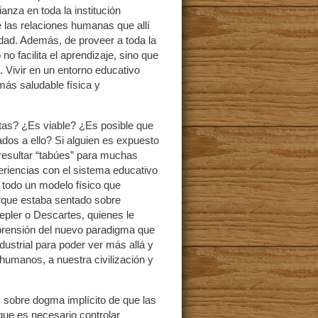
anza en toda la institución
 las relaciones humanas que allí
edad. Además, de proveer a toda la
no facilita el aprendizaje, sino que
Vivir en un entorno educativo
ás saludable física y
otas? ¿Es viable? ¿Es posible que
ados a ello? Si alguien es expuesto
resultar “tabúes” para muchas
riencias con el sistema educativo
 todo un modelo físico que
orque estaba sentado sobre
epler o Descartes, quienes le
mprensión del nuevo paradigma que
dustrial para poder ver más allá y
humanos, a nuestra civilización y
z sobre dogma implícito de que las
que es necesario controlar