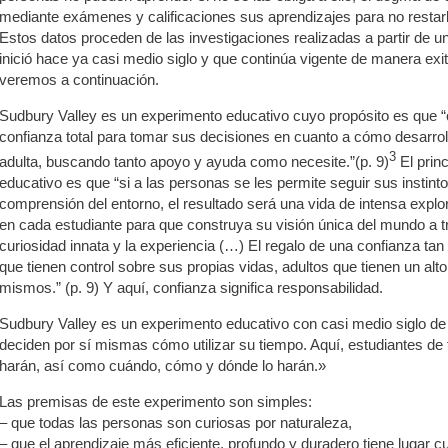
mediante exámenes y calificaciones sus aprendizajes para no restarl
Estos datos proceden de las investigaciones realizadas a partir de u
inició hace ya casi medio siglo y que continúa vigente de manera ex
veremos a continuación.
Sudbury Valley es un experimento educativo cuyo propósito es que “
confianza total para tomar sus decisiones en cuanto a cómo desarrol
3
adulta, buscando tanto apoyo y ayuda como necesite.”(p. 9)
El prin
educativo es que “si a las personas se les permite seguir sus instint
comprensión del entorno, el resultado será una vida de intensa explo
en cada estudiante para que construya su visión única del mundo a tr
curiosidad innata y la experiencia (…) El regalo de una confianza ta
que tienen control sobre sus propias vidas, adultos que tienen un alt
mismos.” (p. 9) Y aquí, confianza significa responsabilidad.
Sudbury Valley es un experimento educativo con casi medio siglo de 
deciden por sí mismas cómo utilizar su tiempo. Aquí, estudiantes de
harán, así como cuándo, cómo y dónde lo harán.»
Las premisas de este experimento son simples:
– que todas las personas son curiosas por naturaleza,
– que el aprendizaje más eficiente, profundo y duradero tiene lugar c