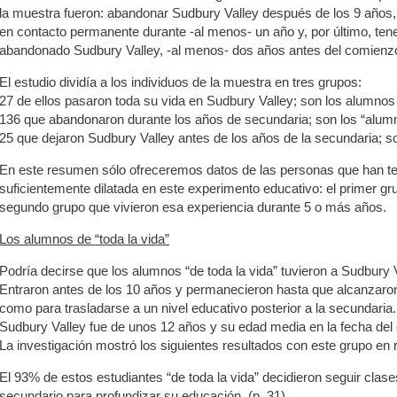
la muestra fueron: abandonar Sudbury Valley después de los 9 años, 
en contacto permanente durante -al menos- un año y, por último, ten
abandonado Sudbury Valley, -al menos- dos años antes del comienzo
El estudio dividía a los individuos de la muestra en tres grupos:
27 de ellos pasaron toda su vida en Sudbury Valley; son los alumnos “
136 que abandonaron durante los años de secundaria; son los “alumn
25 que dejaron Sudbury Valley antes de los años de la secundaria; so
En este resumen sólo ofreceremos datos de las personas que han te
suficientemente dilatada en este experimento educativo: el primer gru
segundo grupo que vivieron esa experiencia durante 5 o más años.
Los alumnos de “toda la vida”
Podría decirse que los alumnos “de toda la vida” tuvieron a Sudbury 
Entraron antes de los 10 años y permanecieron hasta que alcanzaron
como para trasladarse a un nivel educativo posterior a la secundari
Sudbury Valley fue de unos 12 años y su edad media en la fecha del 
La investigación mostró los siguientes resultados con este grupo en 
El 93% de estos estudiantes “de toda la vida” decidieron seguir clases
secundario para profundizar su educación. (p. 31)