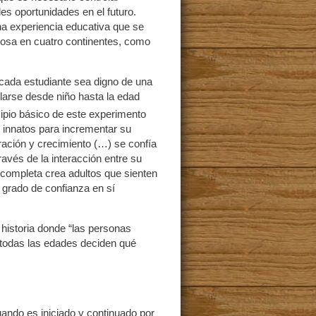
es oportunidades en el futuro.
na experiencia educativa que se
itosa en cuatro continentes, como
cada estudiante sea digno de una
larse desde niño hasta la edad
cipio básico de este experimento
o innatos para incrementar su
ración y crecimiento (…) se confía
avés de la interacción entre su
n completa crea adultos que sienten
o grado de confianza en sí
historia donde “las personas
 todas las edades deciden qué
uando es iniciado y continuado por