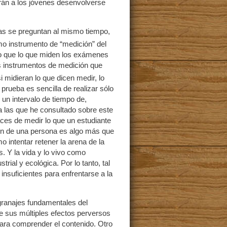
rán a los jóvenes desenvolverse
s se preguntan al mismo tiempo,
 instrumento de “medición” del
 lo que lo que miden los exámenes
s instrumentos de medición que
i midieran lo que dicen medir, lo
prueba es sencilla de realizar sólo
n intervalo de tiempo de,
a las que he consultado sobre este
ces de medir lo que un estudiante
ón de una persona es algo más que
o intentar retener la arena de la
. Y la vida y lo vivo como
rial y ecológica. Por lo tanto, tal
insuficientes para enfrentarse a la
granajes fundamentales del
e sus múltiples efectos perversos
para comprender el contenido. Otro