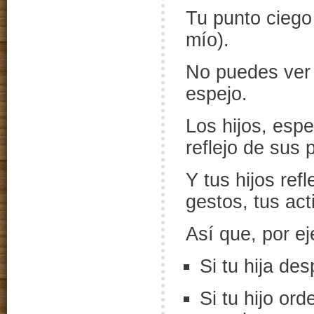
Tu punto ciego 
mío).
No puedes ver 
espejo.
Los hijos, esp
reflejo de sus 
Y tus hijos ref
gestos, tus act
Así que, por e
Si tu hija de
Si tu hijo or