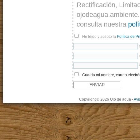
Rectificación, Limita
ojodeagua.ambiente.
consulta nuestra
polí
He leído y acepto la
Política de P
Guarda mi nombre, correo electró
Copyright © 2026 Ojo de agua
-
Avi