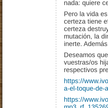
nada: quiere c
Pero la vida es
certeza tiene e
certeza destruy
mutación, la di
inerte. Además
Deseamos que d
vuestras/os hij
respectivos pr
https://www.iv
a-el-toque-de
https://www.iv
mp3_rf_135269