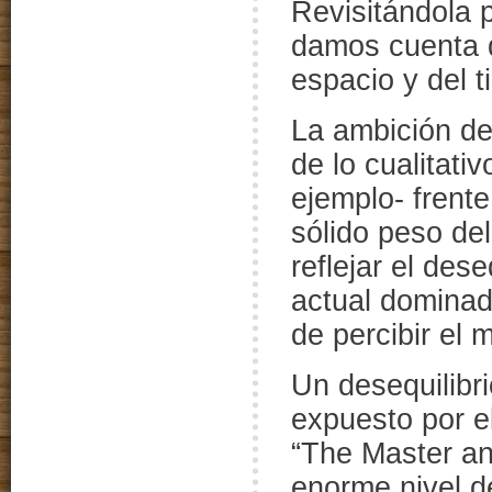
Revisitándola p
damos cuenta d
espacio y del t
La ambición de
de lo cualitati
ejemplo- frente 
sólido peso de
reflejar el dese
actual dominad
de percibir el 
Un desequilibr
expuesto por el
“The Master a
enorme nivel de