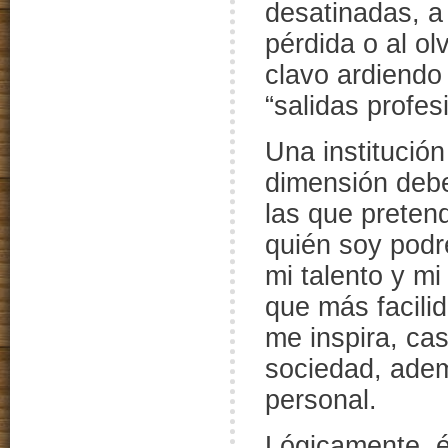
desatinadas, a 
pérdida o al ol
clavo ardiendo
“salidas profes
Una institució
dimensión debe
las que preten
quién soy podré
mi talento y mi
que más facili
me inspira, cas
sociedad, adem
personal.
Lógicamente, 