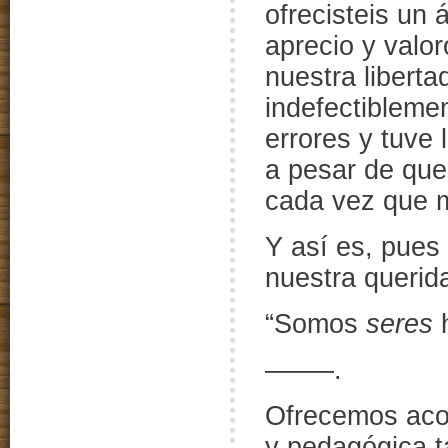
ofrecisteis un 
aprecio y valor
nuestra liberta
indefectibleme
errores y tuve 
a pesar de que 
cada vez que 
Y así es, pues
nuestra queri
“Somos
seres
——–.
Ofrecemos aco
y pedagógica t