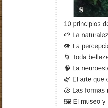
10 principios de
🌱 La naturalez
👁️ La percepci
🌀 Toda belleza
🧠 La neuroesté
🌿 El arte que 
🐚 Las formas 
🖼️ El museo y