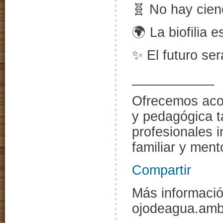
🧬 No hay cienc
🌍 La biofilia e
✨ El futuro ser
___________
Ofrecemos aco
y pedagógica t
profesionales 
familiar y ment
Compartir
Más informació
ojodeagua.amb